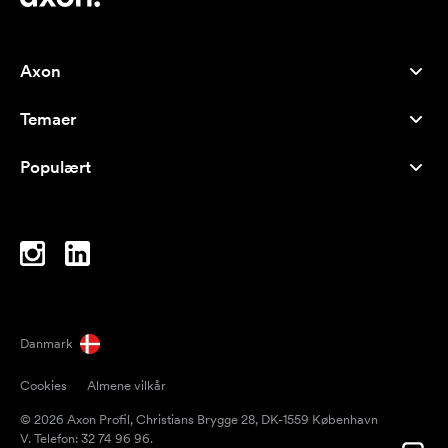
Axon
Kundeservice
Temaer
Om os
Nyheder
Careers
Populært
Populære produkter
Kuglepenne
Bæredygtighed
Brands
Muleposer
Inspiration
Notesbøger
A-Å
Computertasker
Bolcher
Danmark
Magneter
Cookies
Almene vilkår
Krus
© 2026 Axon Profil, Christians Brygge 28, DK-1559 København
Paraplyer
V. Telefon: 32 74 96 96.