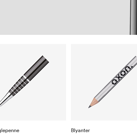
glepenne
Blyanter