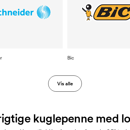
r
Bic
Vis alle
igtige kuglepenne med lo