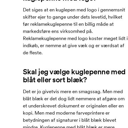
Det siges at en kuglepen med logo i gennemsnit
skifter ejer to gange under dets levetid, hvilket
før reklamekuglepenne til en billig måde at
markedsføre ens virksomhed på.
Reklamekuglepenne med logo koster meget lidt i
indkøb, er nemme at give væk og er værdsat af
de fleste.
Skal jeg vælge kuglepenne med
blåt eller sort blæk?
Det er jo givetvis mere en smagssag. Men med
blåt blæk er det dog lidt nemmere at afgøre om
et underskrevet dokument er originalen eller en
kopi. Men med moderne farveprintere er
betydningen af ​​signaturer i blåt blæk blevet
mindre. Kuglepenne med blåt blæk er mere