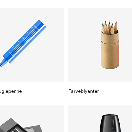
uglepenne
Farveblyanter