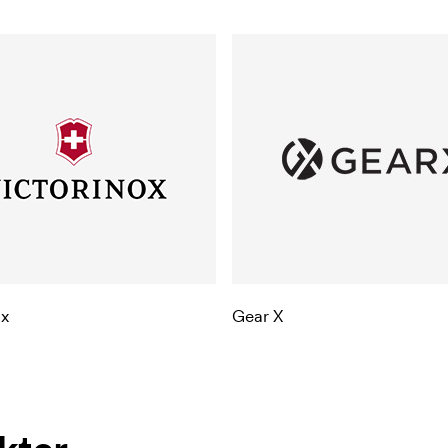
ox
Gear X