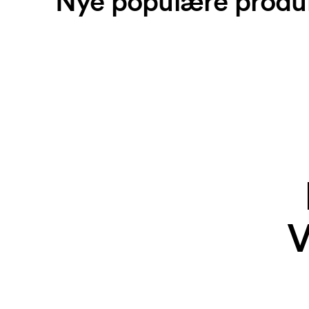
Nye populære produ
V