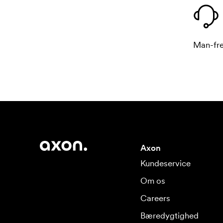
Man-fre
Axon
Kundeservice
Om os
Careers
Bæredygtighed