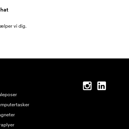
hat
ælper vi dig.
leposer
mputertasker
gneter
raplyer