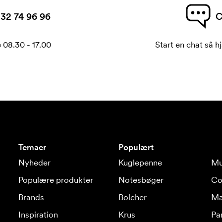
32 74 96 96
C
 08.30 - 17.00
Start en chat så hj
Temaer
Populært
Nyheder
Kuglepenne
Mu
Populære produkter
Notesbøger
Co
Brands
Bolcher
Ma
Inspiration
Krus
Pa