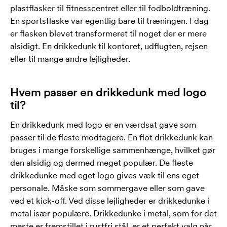
plastflasker til fitnesscentret eller til fodboldtræning.
En sportsflaske var egentlig bare til træningen. I dag
er flasken blevet transformeret til noget der er mere
alsidigt. En drikkedunk til kontoret, udflugten, rejsen
eller til mange andre lejligheder.
Hvem passer en drikkedunk med logo
til?
En drikkedunk med logo er en værdsat gave som
passer til de fleste modtagere. En flot drikkedunk kan
bruges i mange forskellige sammenhænge, hvilket gør
den alsidig og dermed meget populær. De fleste
drikkedunke med eget logo gives væk til ens eget
personale. Måske som sommergave eller som gave
ved et kick-off. Ved disse lejligheder er drikkedunke i
metal især populære. Drikkedunke i metal, som for det
meste er fremstillet i rustfri stål, er et perfekt valg når