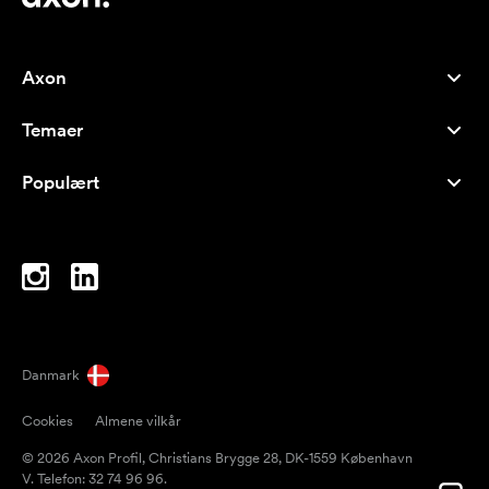
Axon
Kundeservice
Temaer
Om os
Nyheder
Careers
Populært
Populære produkter
Kuglepenne
Bæredygtighed
Brands
Muleposer
Inspiration
Notesbøger
A-Å
Computertasker
Bolcher
Danmark
Magneter
Cookies
Almene vilkår
Krus
© 2026 Axon Profil, Christians Brygge 28, DK-1559 København
Paraplyer
V. Telefon: 32 74 96 96.