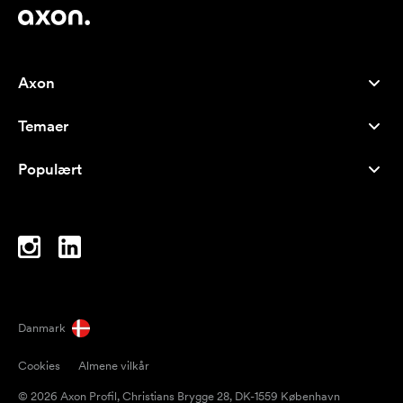
Axon
Kundeservice
Temaer
Om os
Nyheder
Careers
Populært
Populære produkter
Kuglepenne
Bæredygtighed
Brands
Muleposer
Inspiration
Notesbøger
A-Å
Computertasker
Bolcher
Danmark
Magneter
Cookies
Almene vilkår
Krus
© 2026 Axon Profil, Christians Brygge 28, DK-1559 København