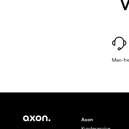
V
Man-fre
Axon
Kundeservice