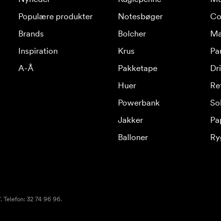
Populære produkter
Notesbøger
Co
Brands
Bolcher
Ma
Inspiration
Krus
Pa
A-Å
Pakketape
Dr
Huer
Re
Powerbank
Sol
Jakker
Pa
Balloner
Ry
 Telefon: 32 74 96 96.