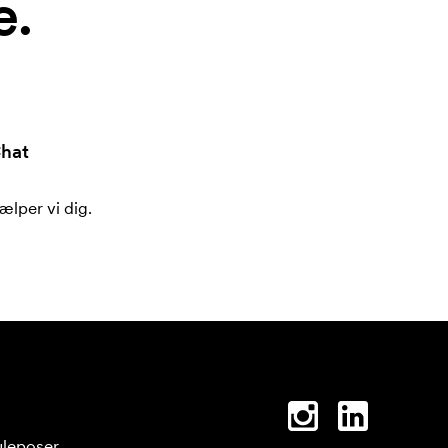
e.
hat
ælper vi dig.
leposer