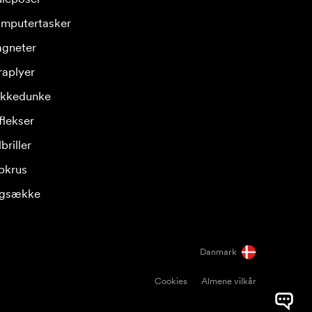
mputertasker
gneter
raplyer
ikkedunke
flekser
briller
pkrus
gsække
Danmark
Cookies
Almene vilkår