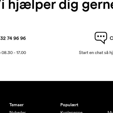
i hjælper dig gern
32 74 96 96
C
 08.30 - 17.00
Start en chat så hj
Temaer
Populært
Nyheder
Kuglepenne
Mu