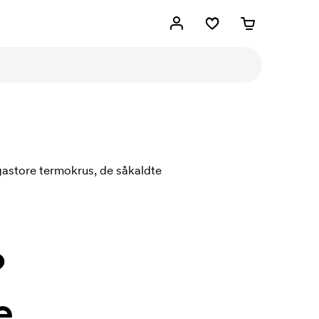
gastore termokrus, de såkaldte
?
e.