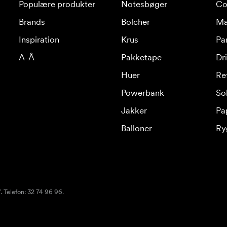
Populære produkter
Notesbøger
Co
Brands
Bolcher
Ma
Inspiration
Krus
Pa
A-Å
Pakketape
Dr
Huer
Re
Powerbank
Sol
Jakker
Pa
Balloner
Ry
 Telefon: 32 74 96 96.