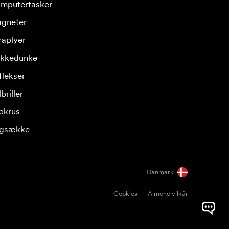
mputertasker
gneter
raplyer
ikkedunke
flekser
briller
pkrus
gsække
Danmark
Cookies
Almene vilkår