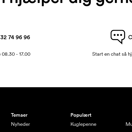
32 74 96 96
C
 08.30 - 17.00
Start en chat så hj
Temaer
Populært
Nyheder
Kuglepenne
Mu