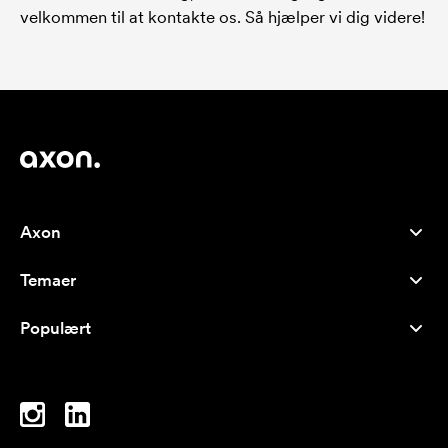
velkommen til at kontakte os. Så hjælper vi dig videre!
Axon
Kundeservice
Temaer
Om os
Nyheder
Careers
Populært
Populære produkter
Kuglepenne
Bæredygtighed
Brands
Muleposer
Inspiration
Notesbøger
A-Å