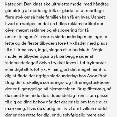
kategori. Den klassiske ultralette model med håndtag
går aldrig af mode og folk er glade for at modtage
flere stykker så hele familien kan få en hver. Uanset
hvad du vælger, er det en tidløs reklameartikel der
giver meget reklame og eksponering for få
omkostninger. Alle vores siddeunderlag med logo er
lette og de fleste tilbyder store trykflader med plads
til dit firmanavn, logo, slogan eller budskab. Nogle
modeller tilbyder også tryk på begge sider af
siddeunderlaget! Selve trykket laves i 1-4 trykfarver
eller digitalt fototryk. Vi har gjort det meget nemt for
dig at finde det rigtige siddeunderlag hos Axon Profil.
Brug de forskellige sorterings- og filtreringsfunktioner
der er tilgængelige på hjemmesiden. Brug filtervalg, så
du nemt kan finde de siddeunderlag frem, som passer
til dig og dine behov når det drejer sig om farve eller
mærkning. Hvis du stadig er i tvivl om hvilken model
der er den rette for dig, er du selvfølgelig mere end