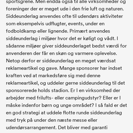
sportsgrene. Men endda også til alle virksomheder og
foreninger der er meget ude i den frie luft og naturen.
Siddeunderlag anvendes ofte til udendørs aktiviteter
som eksempelvis udflugter, events, under en
fodboldkamp eller lignende. Primært anvendes
siddeunderlag i miljøer hvor det er køligt og vådt. I
sådanne miljøer giver siddeunderlaget bedst værdi for
anvenderen der får en skøn og varmere oplevelse.
Netop derfor er siddeunderlag en meget værdsat
reklameartikel og gave. Mange sponsorer har indset
kraften ved at markedsføre sig med denne
reklameartikel, og uddeler gerne siddeunderlag til det
sponsorerede holds stadion. Er I en virksomhed der
arbejder med frilufts- eller campingudstyr? Eller er I
måske indenfor børn og unge området? I så fald er det
en god strategi at uddele flotte runde siddeunderlag
med tryk på under den næste messe eller
udendørsarrangement. Det bliver med garanti