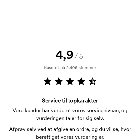
at se en skitse med det samme? Så send blot dit
logo til os og du har skitsen indenfor nogle timer.
Kan jeg få en vareprøve?
Intet problem! Det løser vi.
Hvordan betaler jeg?
4,9
Betaling sker mod faktura 30 dage efter
/5
kreditkontrol. Fakturering sker efter levering.
Baseret på 2.405 stemmer
Kortbetaling er muligt.
Hvad er en trykskabelon?
En trykskabelon er en slags skabelon, der bruges i
forbindelse med trykning. Der skal bruges én
Service til topkarakter
trykskabelon for hver farve, som skal trykkes.
Vore kunder har vurderet vores serviceniveau, og
Omkostningerne ved trykskabelon forsvinder når du
vurderingen taler for sig selv.
bestiller igen.
Afprøv selv ved at afgive en ordre, og du vil se, hvor
berettiget vores vurdering er.