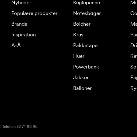
Nyheder
Kuglepenne
Mu
Populære produkter
Notesbøger
Co
Brands
Bolcher
Ma
Inspiration
Krus
Pa
A-Å
Pakketape
Dr
Huer
Re
Powerbank
Sol
Jakker
Pa
Balloner
Ry
 Telefon: 32 74 96 96.