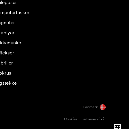
leposer
mputertasker
gneter
raplyer
ikkedunke
flekser
briller
pkrus
gsække
Danmark
Cookies
Almene vilkår