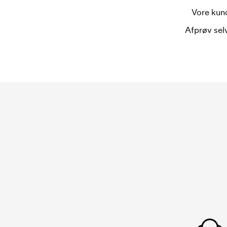
Vore kund
Afprøv selv