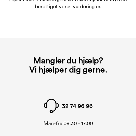
Hvad er et opstartsgebyr?
berettiget vores vurdering er.
På visse produkter er der et opstartsgebyr for
mærkningen. Startomkostninger er et opstartsgebyr
for mærkningen. Opstartsgebyret forsvinder ikke
ved en gentagen bestilling.
Mangler du hjælp?
Vi hjælper dig gerne.
32 74 96 96
Man-fre 08.30 - 17.00