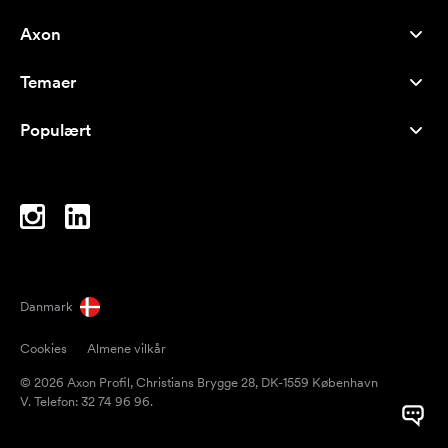
Axon
Kundeservice
Temaer
Om os
Nyheder
Careers
Populært
Populære produkter
Kuglepenne
Bæredygtighed
Brands
Muleposer
Inspiration
Notesbøger
A-Å
Computertasker
Bolcher
Danmark
Magneter
Cookies
Almene vilkår
Krus
© 2026 Axon Profil, Christians Brygge 28, DK-1559 København
Paraplyer
V. Telefon: 32 74 96 96.
Pakketape