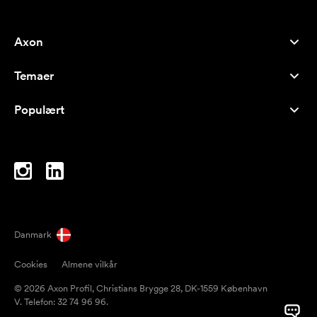
Axon
Kundeservice
Temaer
Om os
Nyheder
Careers
Populært
Populære produkter
Kuglepenne
Bæredygtighed
Brands
Muleposer
Inspiration
Notesbøger
A-Å
Computertasker
Bolcher
Danmark
Magneter
Cookies
Almene vilkår
Krus
© 2026 Axon Profil, Christians Brygge 28, DK-1559 København
Paraplyer
V. Telefon: 32 74 96 96.