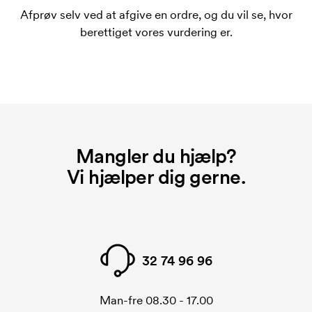
bestiller igen.
Afprøv selv ved at afgive en ordre, og du vil se, hvor
Hvad er et opstartsgebyr?
berettiget vores vurdering er.
På visse produkter er der et opstartsgebyr for
mærkningen. Startomkostninger er et opstartsgebyr
for mærkningen. Opstartsgebyret forsvinder ikke
ved en gentagen bestilling.
Mangler du hjælp?
Vi hjælper dig gerne.
32 74 96 96
Man-fre 08.30 - 17.00