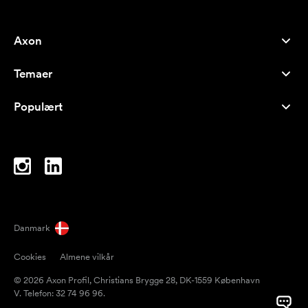
Axon
Kundeservice
Temaer
Om os
Nyheder
Careers
Populært
Populære produkter
Kuglepenne
Bæredygtighed
Brands
Muleposer
Inspiration
Notesbøger
A-Å
Computertasker
Bolcher
Danmark
Magneter
Cookies
Almene vilkår
Krus
© 2026 Axon Profil, Christians Brygge 28, DK-1559 København
Paraplyer
V. Telefon: 32 74 96 96.