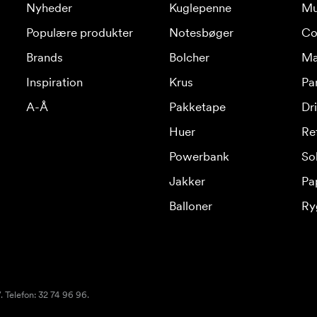
Nyheder
Kuglepenne
Mu
Populære produkter
Notesbøger
Co
Brands
Bolcher
Ma
Inspiration
Krus
Pa
A-Å
Pakketape
Dr
Huer
Re
Powerbank
Sol
Jakker
Pa
Balloner
Ry
 Telefon: 32 74 96 96.