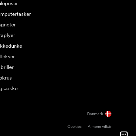
leposer
mputertasker
gneter
raplyer
ikkedunke
flekser
briller
pkrus
gsække
Danmark
Cookies
Almene vilkår