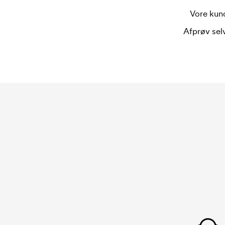
Vore kund
Afprøv selv