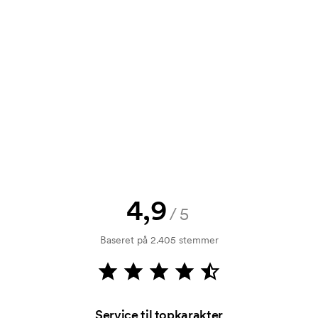
tilbud inden din bestilling bliver
e? Så send blot dit logo til os og du
rol. Fakturering sker efter levering.
4,9
/5
mærkningen. Startomkostninger er et
forsvinder ikke ved en gentagen
Baseret på 2.405 stemmer
Service til topkarakter