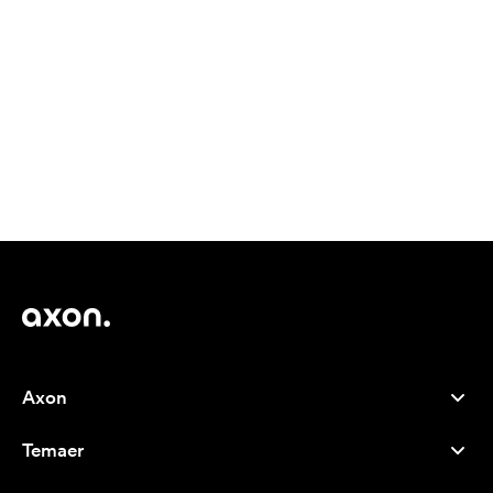
Axon
Kundeservice
Temaer
Om os
Nyheder