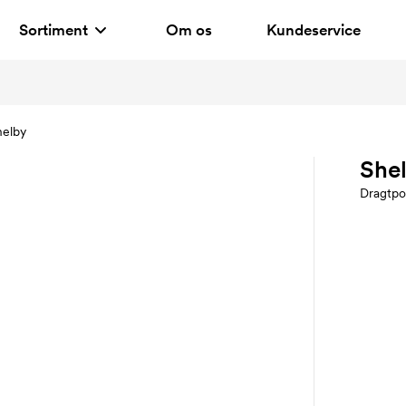
Sortiment
Om os
Kundeservice
helby
She
Dragtpo