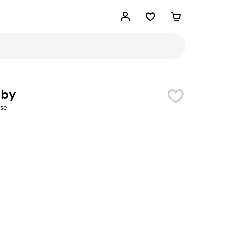
lby
se