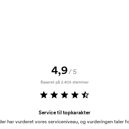
rol. Fakturering sker efter levering.
4,9
/5
i forbindelse med trykning. Der skal
 trykkes. Omkostningerne ved
Baseret på 2.405 stemmer
Service til topkarakter
er har vurderet vores serviceniveau, og vurderingen taler for