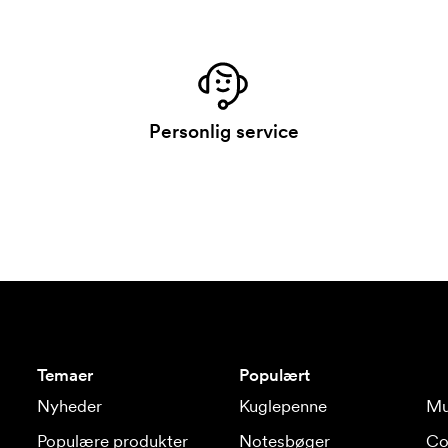
Personlig service
Temaer
Populært
Nyheder
Kuglepenne
Mu
Populære produkter
Notesbøger
Co