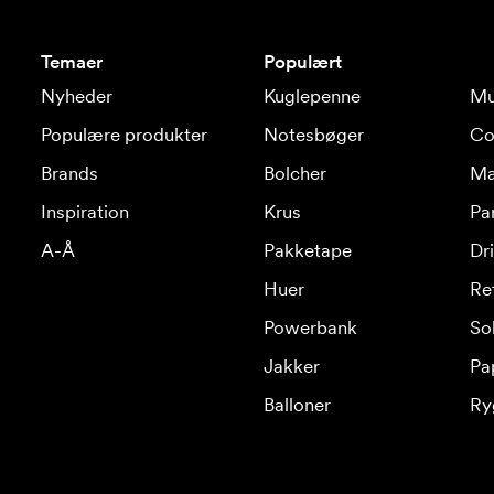
Temaer
Populært
Nyheder
Kuglepenne
Mu
Populære produkter
Notesbøger
Co
Brands
Bolcher
Ma
Inspiration
Krus
Pa
A-Å
Pakketape
Dr
Huer
Re
Powerbank
Sol
Jakker
Pa
Balloner
Ry