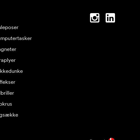
leposer
mputertasker
gneter
raplyer
ikkedunke
flekser
briller
pkrus
gsække