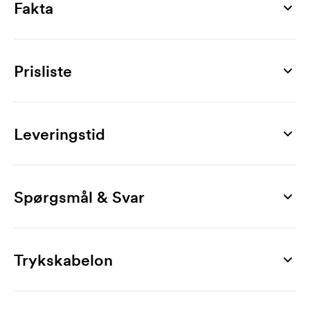
Fakta
Artikelnummer
16331
Prisliste
Mål
1250 x 540 x 32 mm
Produkt
5 stk
10 stk
20 stk
30 stk
40 stk
50 stk
Materiale
Southport
462
419
398
379
362
346
Leveringstid
træ
Mærkning
Træfarve
Digitaltryk (CMYK)
107
97
88
86
82
80
transparent, oak, teak, mahogany, rosewood, ebony,
Spørgsmål & Svar
Opstartsgebyr digitaltryk: 450 kr.
gray
Hvordan bestiller jeg?
Du bestiller nemmest via vores webshop. Den er
Ekskl. moms. Fri fragt.
Produktblad
Trykskabelon
nem at bruge. Der uploader du din trykfil. Det er
Download
også fint at e-maile din bestilling til
Trykmaster
info@axonprofil.dk