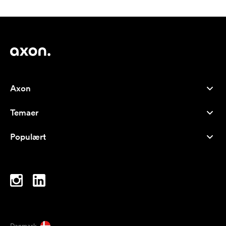
Axon
Kundeservice
Temaer
Om os
Nyheder
Careers
Populært
Populære produkter
Kuglepenne
Bæredygtighed
Brands
Muleposer
Inspiration
Notesbøger
A-Å
Computertasker
Bolcher
Danmark