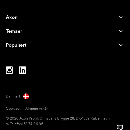
Axon
Kundeservice
Temaer
Om os
Nyheder
Careers
Populært
Populære produkter
Kuglepenne
Bæredygtighed
Brands
Muleposer
Inspiration
Notesbøger
A-Å
Computertasker
Bolcher
Danmark
Magneter
Cookies
Almene vilkår
Krus
© 2026 Axon Profil, Christians Brygge 28, DK-1559 København
Paraplyer
V. Telefon: 32 74 96 96.