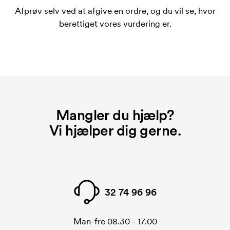
bestiller igen.
Afprøv selv ved at afgive en ordre, og du vil se, hvor
Hvad er et opstartsgebyr?
berettiget vores vurdering er.
På visse produkter er der et opstartsgebyr for
mærkningen. Startomkostninger er et opstartsgebyr
for mærkningen. Opstartsgebyret forsvinder ikke
ved en gentagen bestilling.
Mangler du hjælp?
Vi hjælper dig gerne.
32 74 96 96
Man-fre 08.30 - 17.00