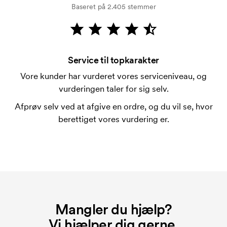
Baseret på 2.405 stemmer
Kortbetaling er muligt.
Hvad er en trykskabelon?
En trykskabelon er en slags skabelon, der bruges i
forbindelse med trykning. Der skal bruges én
Service til topkarakter
trykskabelon for hver farve, som skal trykkes.
Vore kunder har vurderet vores serviceniveau, og
Omkostningerne ved trykskabelon forsvinder når du
vurderingen taler for sig selv.
bestiller igen.
Afprøv selv ved at afgive en ordre, og du vil se, hvor
berettiget vores vurdering er.
Mangler du hjælp?
Vi hjælper dig gerne.