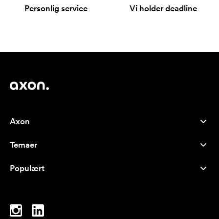
Personlig service
Vi holder deadline
Axon
Kundeservice
Temaer
Om os
Nyheder
Careers
Populært
Populære produkter
Kuglepenne
Bæredygtighed
Brands
Muleposer
Inspiration
Notesbøger