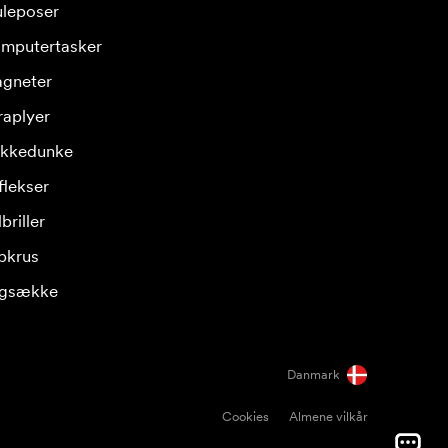
leposer
mputertasker
gneter
raplyer
ikkedunke
flekser
briller
pkrus
gsække
Danmark
Cookies
Almene vilkår