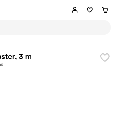
ster, 3 m
nd