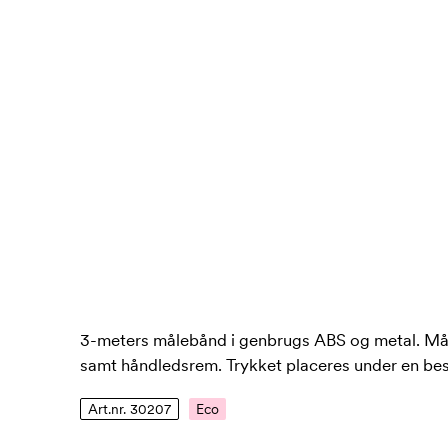
3-meters målebånd i genbrugs ABS og metal. Må
samt håndledsrem. Trykket placeres under en be
Art.nr. 30207
Eco