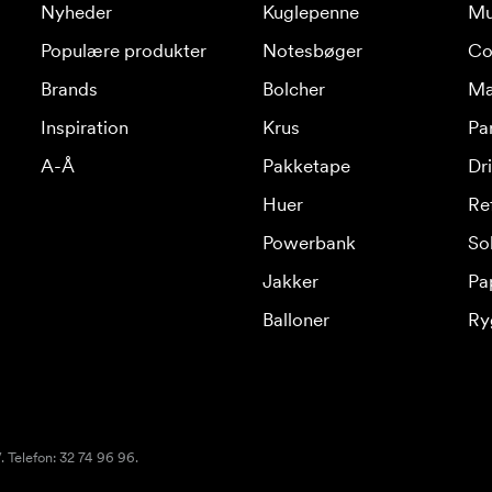
Nyheder
Kuglepenne
Mu
Populære produkter
Notesbøger
Co
Brands
Bolcher
Ma
Inspiration
Krus
Pa
A-Å
Pakketape
Dr
Huer
Re
Powerbank
Sol
Jakker
Pa
Balloner
Ry
 Telefon: 32 74 96 96.