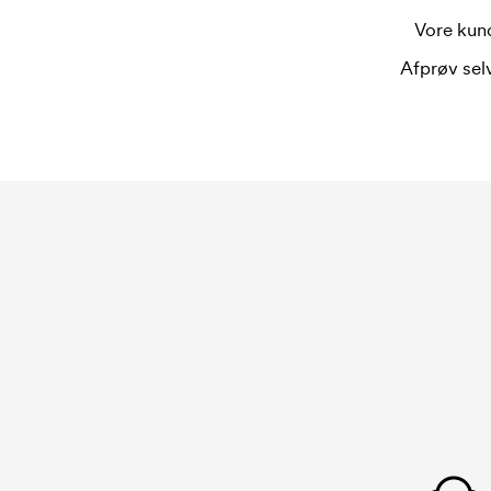
Vore kund
Afprøv selv