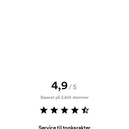
tilbud inden din bestilling bliver
e? Så send blot dit logo til os og du
rol. Fakturering sker efter levering.
4,9
/5
mærkningen. Startomkostninger er et
forsvinder ikke ved en gentagen
Baseret på 2.405 stemmer
Service til topkarakter