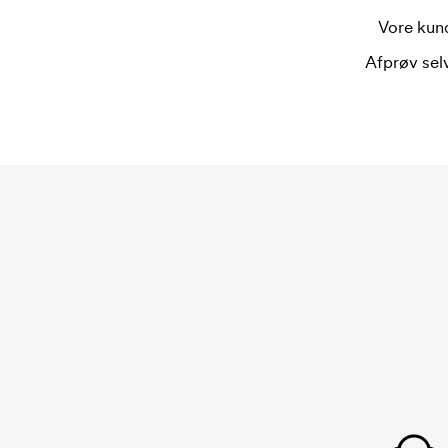
Vore kund
Afprøv selv