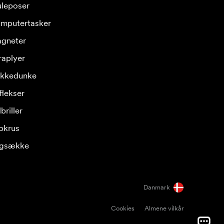
leposer
mputertasker
gneter
raplyer
ikkedunke
flekser
briller
pkrus
gsække
Danmark
Cookies
Almene vilkår