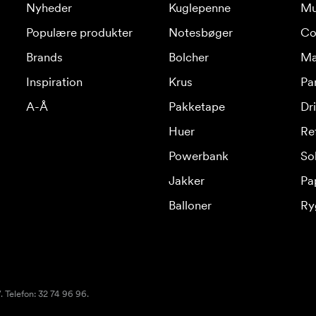
Nyheder
Kuglepenne
Mu
Populære produkter
Notesbøger
Co
Brands
Bolcher
Ma
Inspiration
Krus
Pa
A-Å
Pakketape
Dr
Huer
Re
Powerbank
Sol
Jakker
Pa
Balloner
Ry
 Telefon: 32 74 96 96.