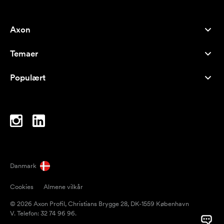
Axon
Kundeservice
Temaer
Om os
Nyheder
Careers
Populært
Populære produkter
Kuglepenne
Bæredygtighed
Brands
Muleposer
Inspiration
Notesbøger
A-Å
Computertasker
Bolcher
Danmark
Magneter
Cookies
Almene vilkår
Krus
© 2026 Axon Profil, Christians Brygge 28, DK-1559 København
Paraplyer
V. Telefon: 32 74 96 96.