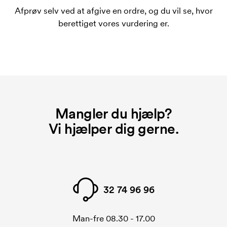
bestiller igen.
Afprøv selv ved at afgive en ordre, og du vil se, hvor
Hvad er et opstartsgebyr?
berettiget vores vurdering er.
På visse produkter er der et opstartsgebyr for
mærkningen. Startomkostninger er et opstartsgebyr
for mærkningen. Opstartsgebyret forsvinder ikke
ved en gentagen bestilling.
Mangler du hjælp?
Vi hjælper dig gerne.
32 74 96 96
Man-fre 08.30 - 17.00