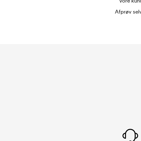
Vore kund
Afprøv selv