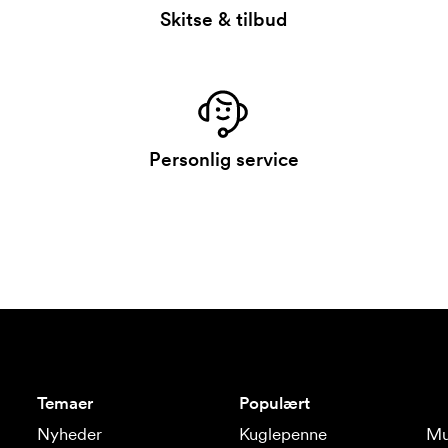
Skitse & tilbud
Personlig service
Temaer
Populært
Nyheder
Kuglepenne
Mu