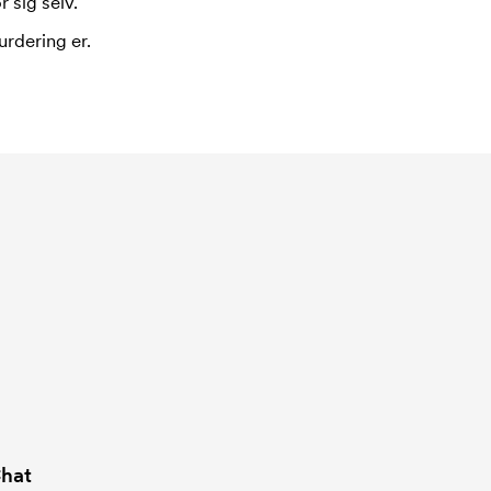
 sig selv.
urdering er.
hat