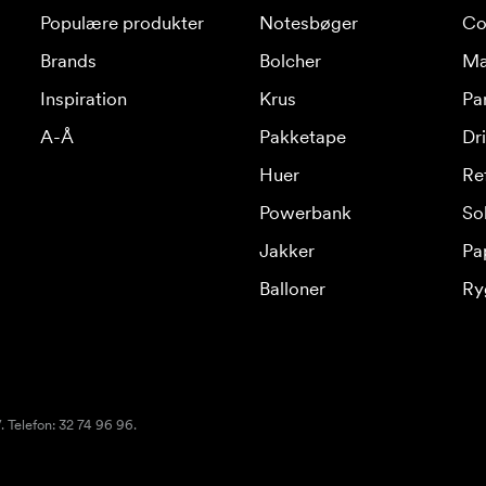
Populære produkter
Notesbøger
Co
Brands
Bolcher
Ma
Inspiration
Krus
Pa
A-Å
Pakketape
Dr
Huer
Re
Powerbank
Sol
Jakker
Pa
Balloner
Ry
 Telefon: 32 74 96 96.