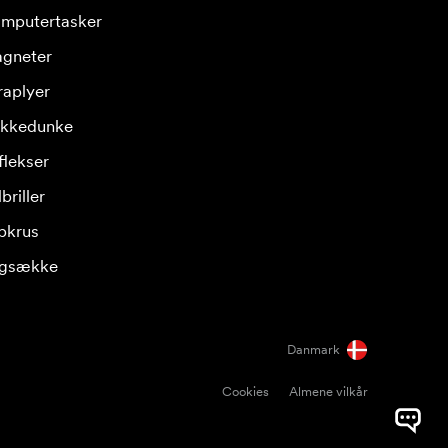
mputertasker
gneter
raplyer
ikkedunke
flekser
briller
pkrus
gsække
Danmark
Cookies
Almene vilkår