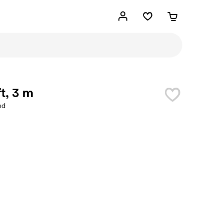
t, 3 m
nd