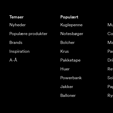
Temaer
Populært
Nyheder
Kuglepenne
Mu
Populære produkter
Notesbøger
Co
Brands
Bolcher
Ma
Inspiration
Krus
Pa
A-Å
Pakketape
Dr
Huer
Re
Powerbank
Sol
Jakker
Pa
Balloner
Ry