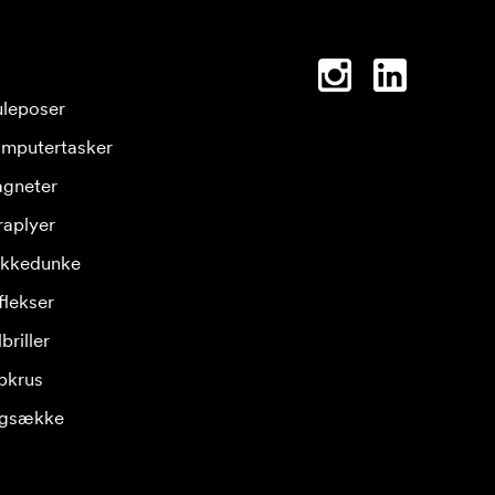
leposer
mputertasker
gneter
raplyer
ikkedunke
flekser
briller
pkrus
gsække