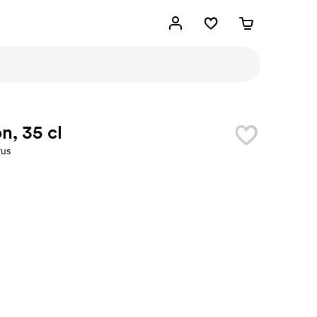
on, 35 cl
rus