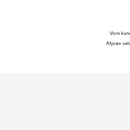
Hvad er et opstartsgebyr?
På visse produkter er der et opstartsgebyr for 
opstartsgebyr for mærkningen. Opstartsgebyret 
bestilling.
Vore kund
Afprøv selv