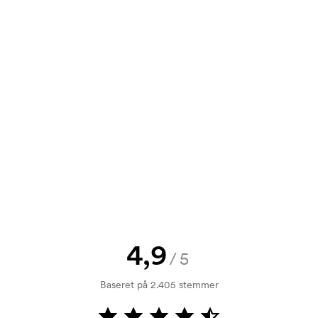
0,40
0,40
0,40
0,40
e? Så send blot dit logo til os og du
rol. Fakturering sker efter levering.
mærkningen. Startomkostninger er et
forsvinder ikke ved en gentagen
4,9
/5
Baseret på 2.405 stemmer