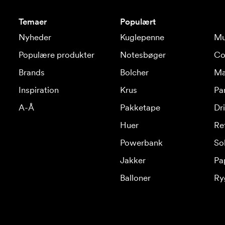
Temaer
Populært
Nyheder
Kuglepenne
Mu
Populære produkter
Notesbøger
Co
Brands
Bolcher
Ma
Inspiration
Krus
Pa
A-Å
Pakketape
Dr
Huer
Re
Powerbank
Sol
Jakker
Pa
Balloner
Ry