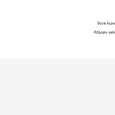
Vore kund
Afprøv selv