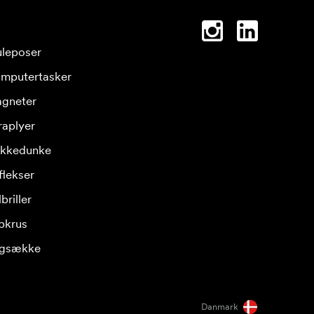
leposer
mputertasker
gneter
raplyer
ikkedunke
flekser
briller
pkrus
gsække
Danmark