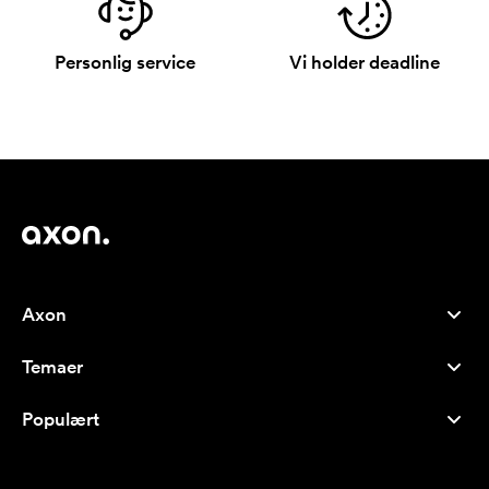
Personlig service
Vi holder deadline
Axon
Kundeservice
Temaer
Om os
Nyheder
Careers
Populært
Populære produkter
Kuglepenne
Bæredygtighed
Brands
Muleposer