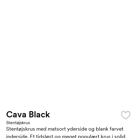
Cava Black
Stentøjskrus
Stentøjskrus med matsort yderside og blank farvet
inderside. Et tidsløst og meget populært krus i solid