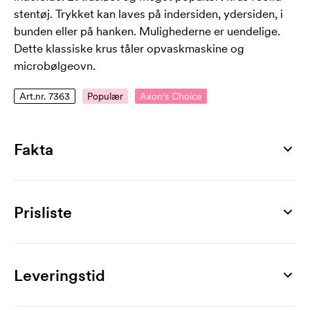
stentøj. Trykket kan laves på indersiden, ydersiden, i
bunden eller på hanken. Mulighederne er uendelige.
Dette klassiske krus tåler opvaskmaskine og
microbølgeovn.
Art.nr. 7363
Populær
Axon's Choice
Fakta
Artikelnummer
7363
Prisliste
Mål
80 x Ø 80 mm
Produkt
36 stk
72 stk
108 stk
252 stk
360 stk
504 stk
Maks trykflade
Cava Black
56,00
45,00
38,00
35,00
33,00
31,00
Leveringstid
42 x 70 mm
Mærkning