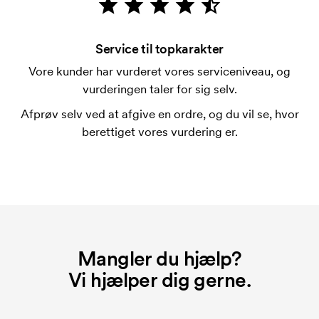
Hvad er en trykskabelon?
En trykskabelon er en slags skabelon, der bruges i
forbindelse med trykning. Der skal bruges én
Service til topkarakter
trykskabelon for hver farve, som skal trykkes.
Vore kunder har vurderet vores serviceniveau, og
Omkostningerne ved trykskabelon forsvinder når du
vurderingen taler for sig selv.
bestiller igen.
Afprøv selv ved at afgive en ordre, og du vil se, hvor
berettiget vores vurdering er.
Mangler du hjælp?
Vi hjælper dig gerne.