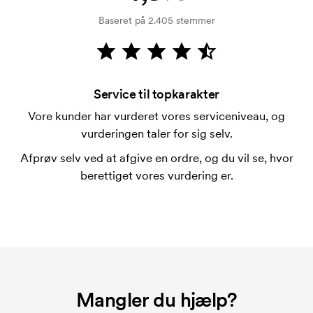
På visse produkter er der et opstartsgebyr for
Baseret på 2.405 stemmer
mærkningen. Startomkostninger er et opstartsgebyr
for mærkningen. Opstartsgebyret forsvinder ikke
ved en gentagen bestilling.
Service til topkarakter
Vore kunder har vurderet vores serviceniveau, og
vurderingen taler for sig selv.
Afprøv selv ved at afgive en ordre, og du vil se, hvor
berettiget vores vurdering er.
Mangler du hjælp?