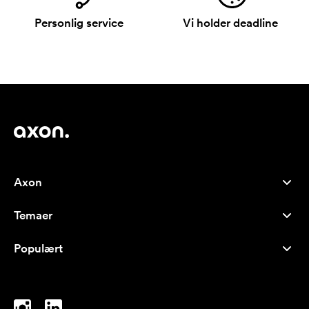
Personlig service
Vi holder deadline
Axon
Kundeservice
Temaer
Om os
Nyheder
Careers
Populært
Populære produkter
Kuglepenne
Bæredygtighed
Brands
Muleposer
Inspiration