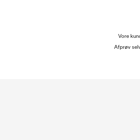
Vore kund
Afprøv selv