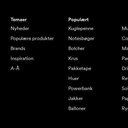
Temaer
Populært
Nyheder
Kuglepenne
Mu
Populære produkter
Notesbøger
Co
Brands
Bolcher
Ma
Inspiration
Krus
Pa
A-Å
Pakketape
Dr
Huer
Re
Powerbank
Sol
Jakker
Pa
Balloner
Ry