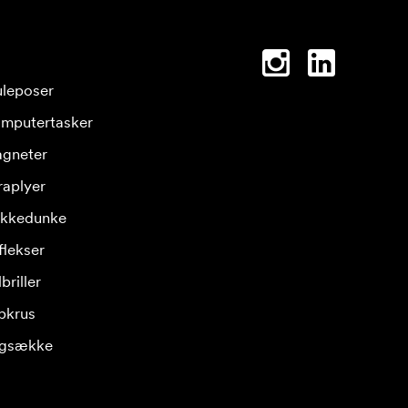
leposer
mputertasker
gneter
raplyer
ikkedunke
flekser
briller
pkrus
gsække