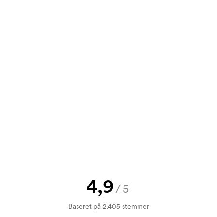
tilbud inden din bestilling bliver
00
0,00
0,00
0,00
e? Så send blot dit logo til os og du
rol. Fakturering sker efter levering.
mærkningen. Startomkostninger er et
forsvinder ikke ved en gentagen
4,9
/5
Baseret på 2.405 stemmer