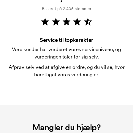
På visse produkter er der et opstartsgebyr for
Baseret på 2.405 stemmer
mærkningen. Startomkostninger er et opstartsgebyr
for mærkningen. Opstartsgebyret forsvinder ikke
ved en gentagen bestilling.
Service til topkarakter
Vore kunder har vurderet vores serviceniveau, og
vurderingen taler for sig selv.
Afprøv selv ved at afgive en ordre, og du vil se, hvor
berettiget vores vurdering er.
Mangler du hjælp?