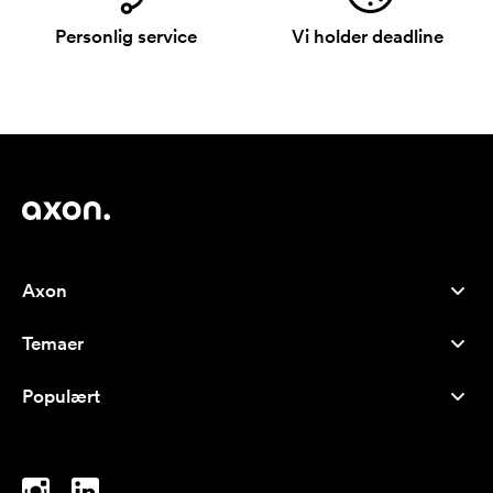
Personlig service
Vi holder deadline
Axon
Kundeservice
Temaer
Om os
Nyheder
Careers
Populært
Populære produkter
Kuglepenne
Bæredygtighed
Brands
Muleposer
Inspiration