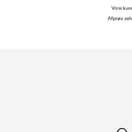
Vore kund
Afprøv selv