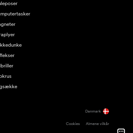
leposer
mputertasker
gneter
raplyer
ikkedunke
flekser
briller
pkrus
gsække
Danmark
Cookies
Almene vilkår