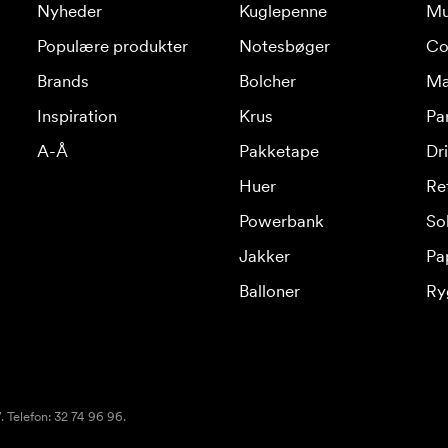
Nyheder
Kuglepenne
Mu
Populære produkter
Notesbøger
Co
Brands
Bolcher
Ma
Inspiration
Krus
Pa
A-Å
Pakketape
Dr
Huer
Re
Powerbank
Sol
Jakker
Pa
Balloner
Ry
 Telefon: 32 74 96 96.