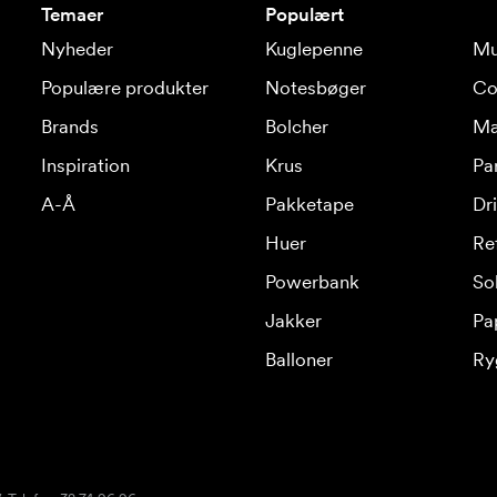
Temaer
Populært
Nyheder
Kuglepenne
Mu
Populære produkter
Notesbøger
Co
Brands
Bolcher
Ma
Inspiration
Krus
Pa
A-Å
Pakketape
Dr
Huer
Re
Powerbank
Sol
Jakker
Pa
Balloner
Ry