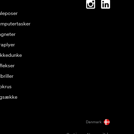
leposer
mputertasker
gneter
raplyer
ikkedunke
flekser
briller
pkrus
gsække
Danmark