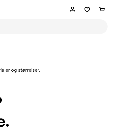
aler og størrelser.
?
e.