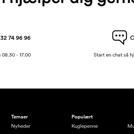
32 74 96 96
C
 08.30 - 17.00
Start en chat så hj
Temaer
Populært
Nyheder
Kuglepenne
Mu