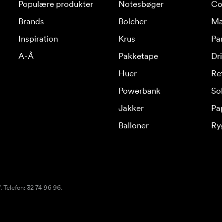
Populære produkter
Notesbøger
Co
Brands
Bolcher
Ma
Inspiration
Krus
Pa
A-Å
Pakketape
Dr
Huer
Re
Powerbank
Sol
Jakker
Pa
Balloner
Ry
 Telefon: 32 74 96 96.