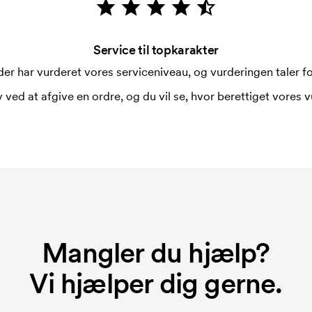
Service til topkarakter
i forbindelse med trykning. Der skal
er har vurderet vores serviceniveau, og vurderingen taler for
 trykkes. Omkostningerne ved
 ved at afgive en ordre, og du vil se, hvor berettiget vores v
Mangler du hjælp?
Vi hjælper dig gerne.