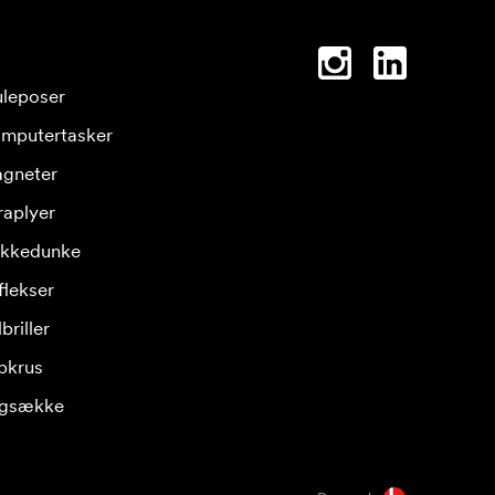
leposer
mputertasker
gneter
raplyer
ikkedunke
flekser
briller
pkrus
gsække