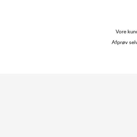
fra et søm.
Hvad er en trykskabelon?
En trykskabelon er en slags skabelon, der bruges 
Vore kund
bruges én trykskabelon for hver farve, som skal
trykskabelon forsvinder når du bestiller igen.
Afprøv selv