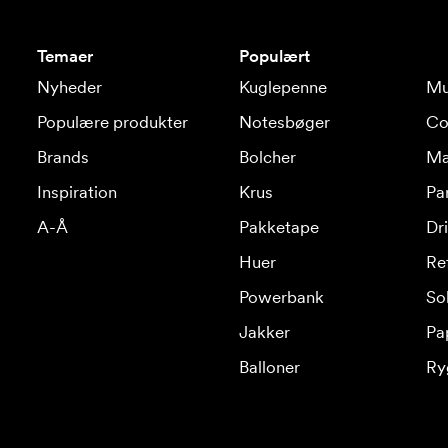
Temaer
Populært
Nyheder
Kuglepenne
Mu
Populære produkter
Notesbøger
Co
Brands
Bolcher
Ma
Inspiration
Krus
Pa
A-Å
Pakketape
Dr
Huer
Re
Powerbank
Sol
Jakker
Pa
Balloner
Ry