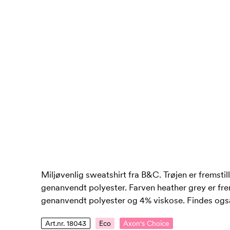
Miljøvenlig sweatshirt fra B&C. Trøjen er fremst
genanvendt polyester. Farven heather grey er fre
genanvendt polyester og 4% viskose. Findes og
Art.nr. 18043
Eco
Axon's Choice