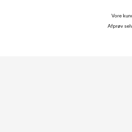
Hvad er en trykskabelon?
En trykskabelon er en slags skabelon, der bruges 
Vore kund
bruges én trykskabelon for hver farve, som skal
trykskabelon forsvinder når du bestiller igen.
Afprøv selv