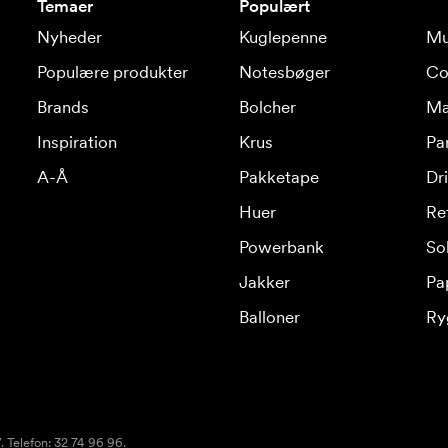
Temaer
Populært
Nyheder
Kuglepenne
Mu
Populære produkter
Notesbøger
Co
Brands
Bolcher
Ma
Inspiration
Krus
Pa
A-Å
Pakketape
Dr
Huer
Re
Powerbank
Sol
Jakker
Pa
Balloner
Ry
 Telefon: 32 74 96 96.