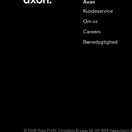
Axon
Kundeservice
Om os
Careers
Bæredygtighed
© 2026 Axon Profil, Christians Brygge 28, DK-1559 København V.