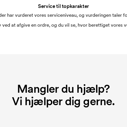
Service til topkarakter
i forbindelse med trykning. Der skal
er har vurderet vores serviceniveau, og vurderingen taler for
 trykkes. Omkostningerne ved
 ved at afgive en ordre, og du vil se, hvor berettiget vores v
Mangler du hjælp?
Vi hjælper dig gerne.