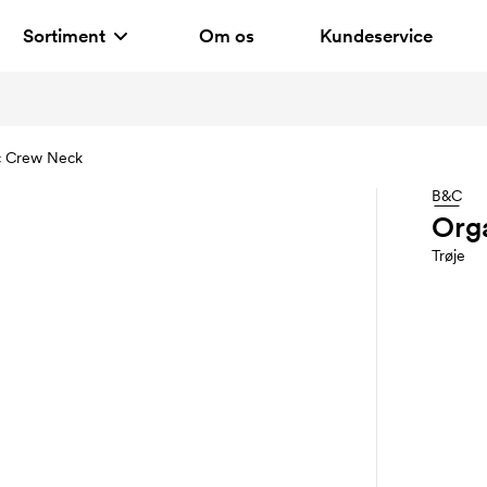
Sortiment
Om os
Kundeservice
c Crew Neck
B&C
Org
Trøje