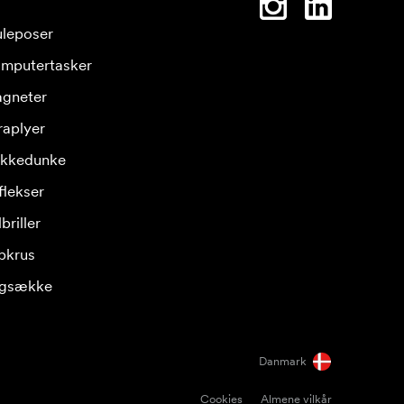
leposer
mputertasker
gneter
raplyer
ikkedunke
flekser
briller
pkrus
gsække
Danmark
Cookies
Almene vilkår