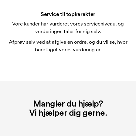
På visse produkter er der et opstartsgebyr for
mærkningen. Startomkostninger er et opstartsgebyr
Service til topkarakter
for mærkningen. Opstartsgebyret forsvinder ikke
Vore kunder har vurderet vores serviceniveau, og
ved en gentagen bestilling.
vurderingen taler for sig selv.
Afprøv selv ved at afgive en ordre, og du vil se, hvor
berettiget vores vurdering er.
Mangler du hjælp?
Vi hjælper dig gerne.