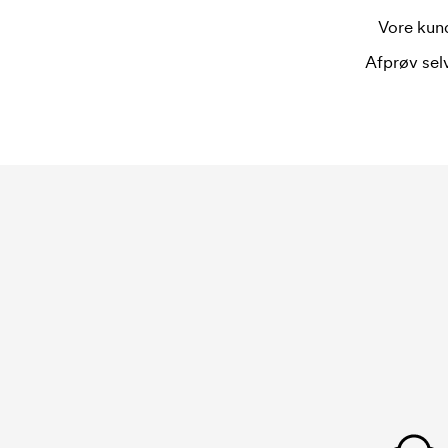
Vore kund
Afprøv selv