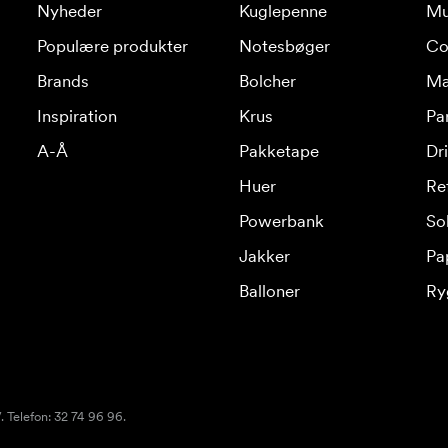
Nyheder
Kuglepenne
Mu
Populære produkter
Notesbøger
Co
Brands
Bolcher
Ma
Inspiration
Krus
Pa
A-Å
Pakketape
Dr
Huer
Re
Powerbank
Sol
Jakker
Pa
Balloner
Ry
 Telefon: 32 74 96 96.