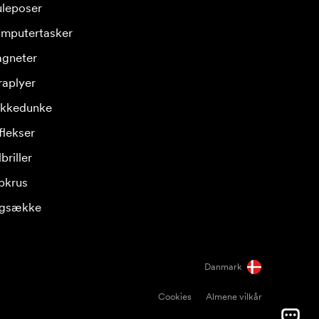
leposer
mputertasker
gneter
raplyer
ikkedunke
flekser
briller
pkrus
gsække
Danmark
Cookies
Almene vilkår