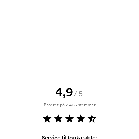
tilbud inden din bestilling bliver
e? Så send blot dit logo til os og du
rol. Fakturering sker efter levering.
4,9
/5
mærkningen. Startomkostninger er et
forsvinder ikke ved en gentagen
Baseret på 2.405 stemmer
Service til topkarakter