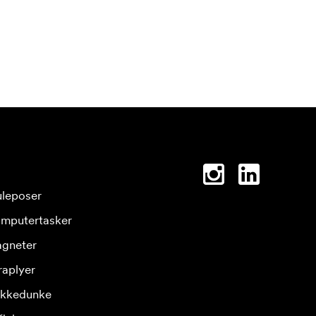
leposer
mputertasker
gneter
raplyer
ikkedunke