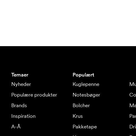
Temaer
Populært
Nyheder
Kuglepenne
Mu
Populære produkter
Notesbøger
Co
Brands
Bolcher
Ma
Inspiration
Krus
Pa
A-Å
Pakketape
Dr