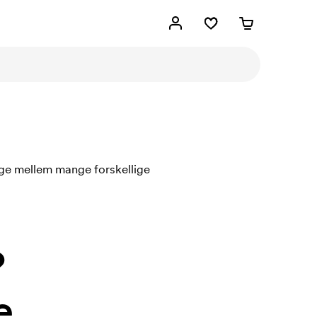
lge mellem mange forskellige
?
e.