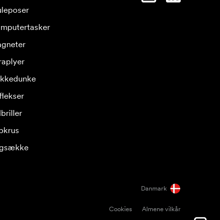
leposer
mputertasker
gneter
raplyer
ikkedunke
flekser
briller
pkrus
gsække
Danmark
Cookies
Almene vilkår