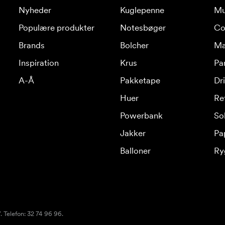
Nyheder
Kuglepenne
Mu
Populære produkter
Notesbøger
Co
Brands
Bolcher
Ma
Inspiration
Krus
Pa
A-Å
Pakketape
Dr
Huer
Re
Powerbank
Sol
Jakker
Pa
Balloner
Ry
 Telefon: 32 74 96 96.