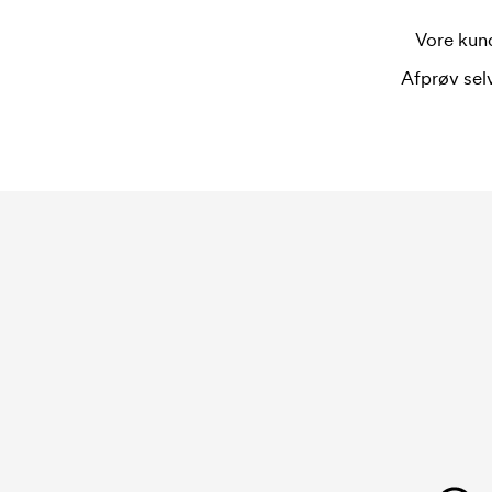
Vore kund
Afprøv selv