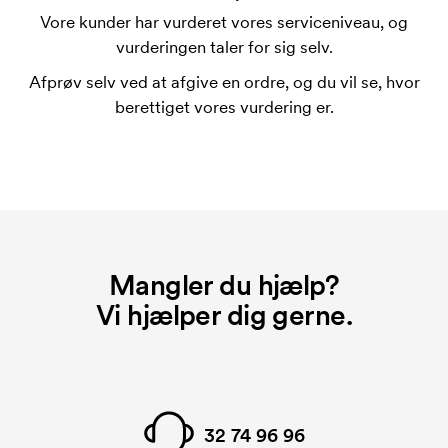
trykskabelon for hver farve, som skal trykkes.
Vore kunder har vurderet vores serviceniveau, og
Omkostningerne ved trykskabelon forsvinder når du
vurderingen taler for sig selv.
bestiller igen.
Afprøv selv ved at afgive en ordre, og du vil se, hvor
berettiget vores vurdering er.
Mangler du hjælp?
Vi hjælper dig gerne.
32 74 96 96