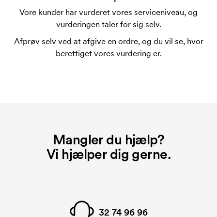
leveres i et antal delbart med 36.
Vore kunder har vurderet vores serviceniveau, og
vurderingen taler for sig selv.
Kan man få lavet krus med individuelt
navnepåtryk?
Afprøv selv ved at afgive en ordre, og du vil se, hvor
Nej det er desværre ikke muligt.
berettiget vores vurdering er.
Kan stentøjskrusene klare at komme i
opvaskemaskine?
De fleste af vores stentøjskrus kan gå i
opvaskemaskinen. Der findes dog undtagelser.
Kontakt os hvis du ønsker viden om et bestemt krus.
Hvorfor er trykfladerne så forskellige på de
Mangler du hjælp?
forskellige krus?
Vi hjælper dig gerne.
Den maksimale trykflade afgøres af hvilken
trykketeknik det er muligt at anvende på det
respektive krus. Den maksimale trykflade er derfor
meget forskellig.
32 74 96 96
Hvad er en trykskabelon?