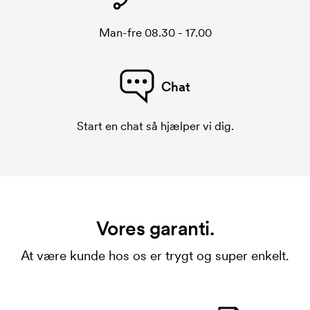
En trykskabelon er en slags skabelon, der bruges i
forbindelse med trykning. Der skal bruges én
Man-fre 08.30 - 17.00
trykskabelon for hver farve, som skal trykkes.
Omkostningerne ved trykskabelon forsvinder når du
bestiller igen.
Chat
Start en chat så hjælper vi dig.
Vores garanti.
At være kunde hos os er trygt og super enkelt.