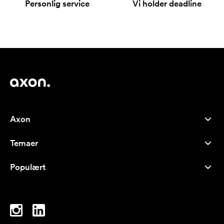
Personlig service
Vi holder deadline
Axon
Kundeservice
Temaer
Om os
Nyheder
Careers
Populært
Populære produkter
Kuglepenne
Bæredygtighed
Brands
Muleposer
Inspiration
Notesbøger
A-Å