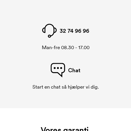
trykketeknik det er muligt at anvende på det
respektive krus. Den maksimale trykflade er derfor
meget forskellig.
32 74 96 96
Hvad er en trykskabelon?
En trykskabelon er en slags skabelon, der bruges i
forbindelse med trykning. Der skal bruges én
Man-fre 08.30 - 17.00
trykskabelon for hver farve, som skal trykkes.
Omkostningerne ved trykskabelon forsvinder når du
bestiller igen.
Chat
Start en chat så hjælper vi dig.
Vores garanti.