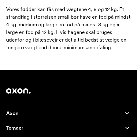
Vores fødder kan fås med vægtene 4, 8 og 12 kg. Et
strandflag i størrelsen small bør have en fod på mindst
4 kg, medium og large en fod på mindst 8 kg og x-
large en fod på 12 kg. Hvis flagene skal bruges
udenfor og i blæsevejr er det altid bedst at vælge en
tungere vægt end denne minimumsanbefaling.
Axon
Kundeservice
Temaer
Om os
Nyheder