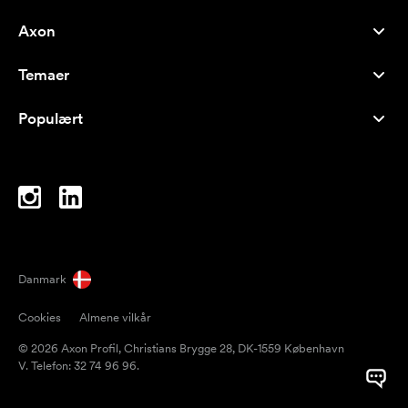
Axon
Kundeservice
Temaer
Om os
Nyheder
Careers
Populært
Populære produkter
Kuglepenne
Bæredygtighed
Brands
Muleposer
Inspiration
Notesbøger
A-Å
Computertasker
Bolcher
Danmark
Magneter
Cookies
Almene vilkår
Krus
© 2026 Axon Profil, Christians Brygge 28, DK-1559 København
Paraplyer
V. Telefon: 32 74 96 96.
Pakketape