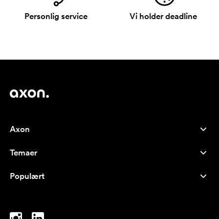
Personlig service
Vi holder deadline
Axon
Kundeservice
Temaer
Om os
Nyheder
Careers
Populært
Populære produkter
Kuglepenne
Bæredygtighed
Brands
Muleposer
Inspiration