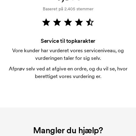
På visse produkter er der et opstartsgebyr for
Baseret på 2.405 stemmer
mærkningen. Startomkostninger er et opstartsgebyr
for mærkningen. Opstartsgebyret forsvinder ikke
ved en gentagen bestilling.
Service til topkarakter
Vore kunder har vurderet vores serviceniveau, og
vurderingen taler for sig selv.
Afprøv selv ved at afgive en ordre, og du vil se, hvor
berettiget vores vurdering er.
Mangler du hjælp?