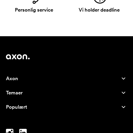
Personlig service
Vi holder deadline
Axon
Kundeservice
Temaer
Om os
Nyheder
Careers
Populært
Populære produkter
Kuglepenne
Bæredygtighed
Brands
Muleposer
Inspiration