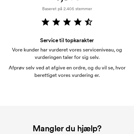
På visse produkter er der et opstartsgebyr for
Baseret på 2.405 stemmer
mærkningen. Startomkostninger er et opstartsgebyr
for mærkningen. Opstartsgebyret forsvinder ikke
ved en gentagen bestilling.
Service til topkarakter
Vore kunder har vurderet vores serviceniveau, og
vurderingen taler for sig selv.
Afprøv selv ved at afgive en ordre, og du vil se, hvor
berettiget vores vurdering er.
Mangler du hjælp?