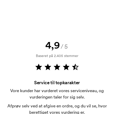
at se en skitse med det samme? Så send blot dit
logo til os og du har skitsen indenfor nogle timer.
Kan jeg få en vareprøve?
Intet problem! Det løser vi.
Hvordan betaler jeg?
4,9
Betaling sker mod faktura 30 dage efter
/5
kreditkontrol. Fakturering sker efter levering.
Baseret på 2.405 stemmer
Kortbetaling er muligt.
Hvad er en trykskabelon?
En trykskabelon er en slags skabelon, der bruges i
forbindelse med trykning. Der skal bruges én
Service til topkarakter
trykskabelon for hver farve, som skal trykkes.
Vore kunder har vurderet vores serviceniveau, og
Omkostningerne ved trykskabelon forsvinder når du
vurderingen taler for sig selv.
bestiller igen.
Afprøv selv ved at afgive en ordre, og du vil se, hvor
berettiget vores vurdering er.