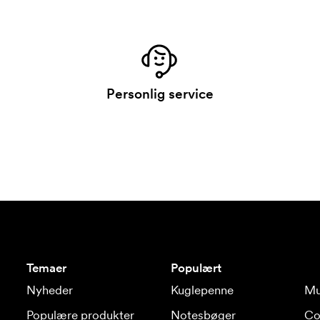
Personlig service
Temaer
Populært
Nyheder
Kuglepenne
Mu
Populære produkter
Notesbøger
Co