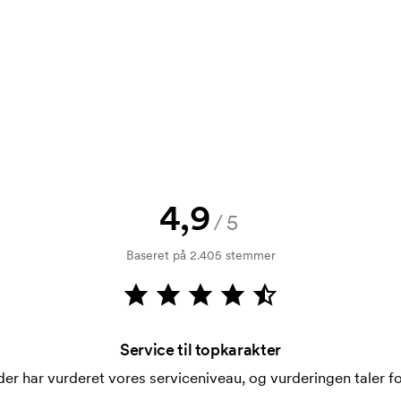
rol. Fakturering sker efter levering.
4,9
/5
i forbindelse med trykning. Der skal
 trykkes. Omkostningerne ved
Baseret på 2.405 stemmer
Service til topkarakter
er har vurderet vores serviceniveau, og vurderingen taler for